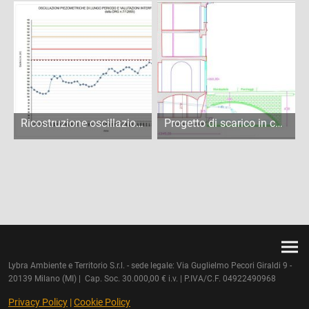
Ricostruzione oscillazioni piezometriche di lungo periodo
Progetto di scarico in cavo sotterraneo
Lybra Ambiente e Territorio S.r.l. - sede legale: Via Guglielmo Pecori Giraldi 9 -
20139 Milano (MI) | Cap. Soc. 30.000,00 € i.v. | P.IVA/C.F. 04922490968
Privacy Policy
|
Cookie Policy